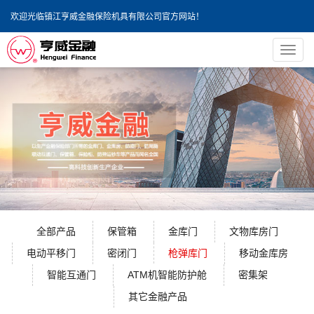
欢迎光临镇江亨威金融保险机具有限公司官方网站！
导
航
菜
单
全部产品
保管箱
金库门
文物库房门
电动平移门
密闭门
枪弹库门
移动金库房
智能互通门
ATM机智能防护舱
密集架
其它金融产品