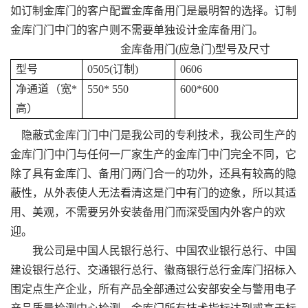
如订制金库门的客户配置金库备用门是最明智的选择。订制
金库门门中门的客户则不需要单独设计金库备用门。
金库备用门
(
应急门
)
型号及尺寸
型号
0505(
订制
)
0606
净通道（宽
*
550* 550
600*600
高）
隐蔽式金库门门中门
是我公司的专利技术，我公司生产的
金库门门中门与任何一厂家生产的金库门中门完全不同，它
除了具有金库门、备用门两门合一的功外，还具有较高的隐
蔽性，从外表使人无法看清这是门中有门的迹象，所以其适
用、美观，不需要另外安装备用门而深受国内外客户的欢
迎。
我公司是
中国人民银行总行、中国农业银行总行、中国
建设银行总行、交通银行总行、徽商银行总行
金库门招标入
围定点生产企业，所有产品全部通过
公安部安全与警用电子