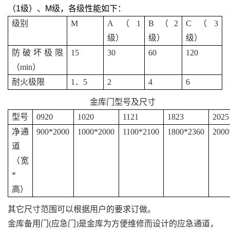
（
1
级）、
M
级，各级性能如下：
级别
M
A
（
1
B
（
2
C
（
3
级）
级）
级）
防破坏极限
15
30
60
120
（
min
）
耐火极限
1
．
5
2
4
6
金库门型号及尺寸
型号
0920
1020
1121
1823
2025
净通
900*2000
1000*2000
1100*2100
1800*2360
2000
道
（宽
*
高）
其它尺寸范围可以根据用户的要求订做。
金库备用门
(
应急门
)
是金库为方便维修而设计的应急通道，