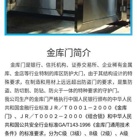
金库门简介
金库门
是银行、信托机构、证券交易所、企业稀有金属
库、金店等行业特制的库区防护大门，由于其结构设计的特
殊要求，在制造和用材上远远超出防盗门的要求，是集防
盗、防切割、防钻、防火于一体的特种要求的守护门。
我公司生产的金库门严格执行中国人民银行颁布的中华人民
共和国金融行业标准
ＪＲ／Ｔ０００１－２０００《金库
门》、ＪＲ／Ｔ０００２－２０００《组合锁》和中华人民
共和国公共安全行业标准
GA/T143-1996
《金库门通用技术
条件》的标准要求，分为
C
级（
3
级）、
B
级（
2
级）、
A
级