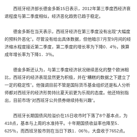
西班牙经济部长德金多斯15日表示，2012年第三季度西经济衰
退程度与第二季度相似，经济恶化趋势已趋于稳定。
德金多斯在当天表示，西班牙经济在第三季度没有出现“大幅度
的预料外恶化”。尽管没有给出具体数据，但他暗示7月至9月间的经
济缩水程度接近第二季度，第二季度的增长率为下降0．4％，换算
成年增长率为下降1．3％。
德金多斯还认为，与第三季度经济状况继续恶化的整个欧洲相
比，西班牙的经济表现显然更为积极，并在“糟糕的数据之下建立了
一定的稳定性”。他强调目前不管是国际货币基金组织还是私人分析
师都对西班牙的经济形势持比夏天前更为乐观的态度。他还特别指
出，目前市场“对西班牙公共债券继续持有兴趣”。
西班牙长期国债风险溢价在15日收市时下落了8个基本点，为
418点，基本与上周的水准持平。十年期国债收益率也降至5．
625％，而西班牙股市则在当日下跌1．06％，大盘收于7652点。