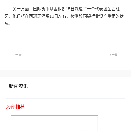
另一方面，国际货币基金组织15日派遣了一个代表团至西班
牙，他们将在西班牙停留10日左右，检测该国银行业资产重组的状
况。
上一篇:
下一篇:
新闻资讯
为你推荐