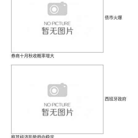
债市火爆
券商十月秋收概率增大
西班牙政府
称其经济形势趋向稳定